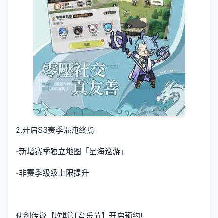
2.开启S3赛季混沌终焉
-新增赛季独立地图「星海巡游」
-非赛季级级上限提升
仗剑传说【坎斯汀音乐节】开启预约!