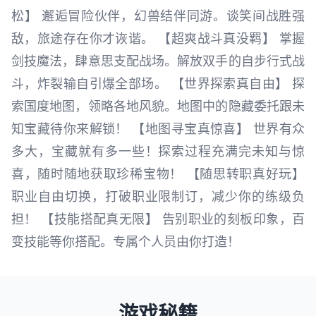
松】 邂逅冒险伙伴，幻兽结伴同游。谈笑间战胜强
敌，旅途存在你才诙谐。 【超爽战斗真没羁】 掌握
剑技魔法，肆意思支配战场。解放双手的自步行式战
斗，炸裂输自引爆全部场。 【世界探索真自由】 探
索国度地图，领略各地风貌。地图中的隐藏委托跟未
知宝藏待你来解锁！ 【地图寻宝真惊喜】 世界有众
多大，宝藏就有多一些！探索过程充满完未知与惊
喜，随时随地获取珍稀宝物！ 【随思转职真好玩】
职业自由切换，打破职业限制订，减少你的练级负
担！ 【技能搭配真无限】 告别职业的刻板印象，百
变技能等你搭配。专属个人员由你打造！
游戏秘籍