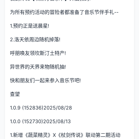
为所有预约活动的冒险者都准备了音乐节伴手礼--
1.预约正是送晨星!
2.洛天依周边随机掉落!
呼朋唤友领坎斯汀土特产!
异世界的天界来物随机抽!
快和朋友们一起来参入音乐节吧!
查望
1.0.9 (152836)2025/08/28
1.0.0 (152730)2025/08/13
1.新增《蔬菜精灵》X《杖剑传说》联动第二期活动