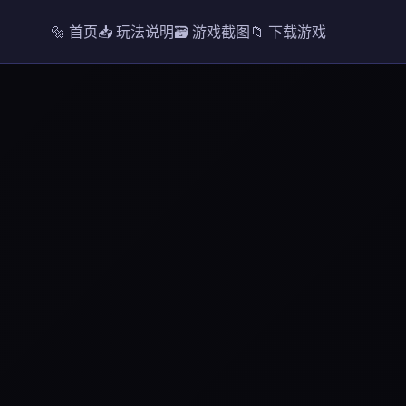
🔩 首页
📥 玩法说明
🗃️ 游戏截图
📁 下载游戏