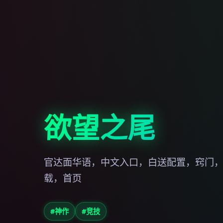
欲望之尾
官达面华语，中文入口，白送配置，窍门
载，首页
#神作
#竞技