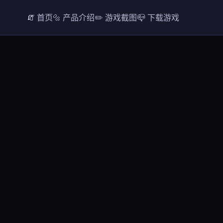
🧯 首页
🔩 产品介绍
✏️ 游戏截图
📪 下载游戏