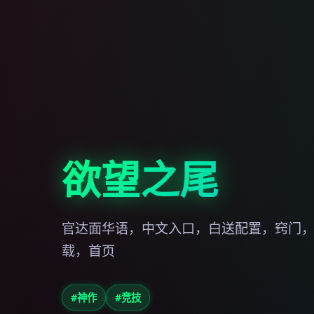
欲望之尾
官达面华语，中文入口，白送配置，窍门
载，首页
#神作
#竞技