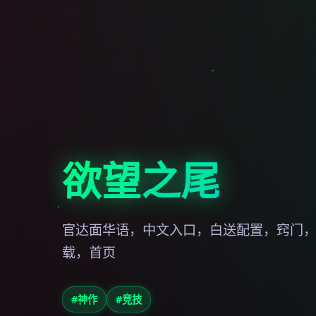
欲望之尾
官达面华语，中文入口，白送配置，窍门
载，首页
#神作
#竞技