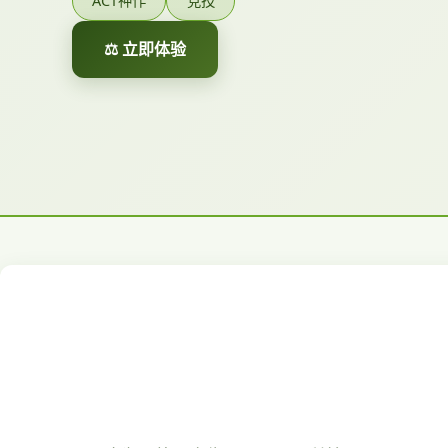
ACT神作
竞技
⚖️ 立即体验