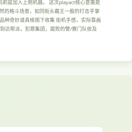
玛莉兹加入上侧机器。 这次playact核心意需是
自然的格斗场景，如同街头霸王一般的打击手掌
0品种奇妙道具候阁下收集 街机手感，实际靠画
遇到达帮派，犯罪集团，腐败的警/察门队依及