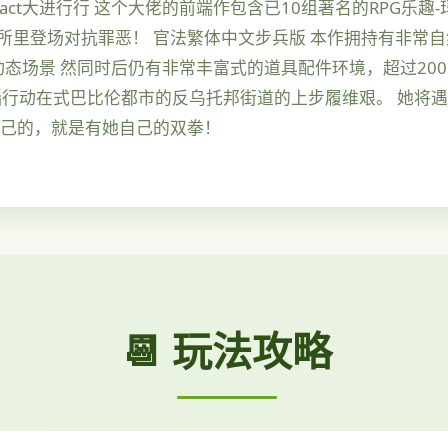
ayact大进行行 这个大佬的前端作包含已10组著名的RPG乐趣-
所里登场对抗罪恶！ 官法繁体中文步兵版 本作拥持有非常
动态场景 然同时后仍有非常丰富式的道具配件环境，超过20
玛瑙行动在式巴比伦都市的反乌托邦街道的上步履维艰。 她将
身己的，就是有她自己的双拳！
📆 玩法攻略