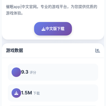
催眠app|中文官网。专业的游戏平台，为您提供优质的
游戏体验。
中文版下载
游戏数据
9.3
评分
1.5M
下载