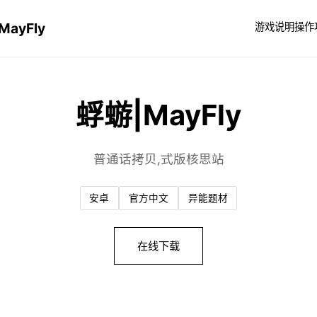
MayFly
游戏说明
操作
蜉蝣|MayFly
普通话拷贝,式版核思站
安卓
官方中文
异能题材
在线下载