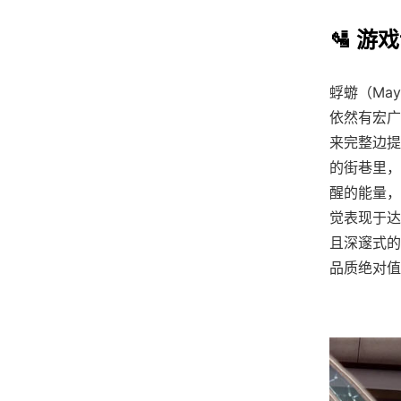
🛂 游
蜉蝣（Ma
依然有宏广
来完整边提
的街巷里，
醒的能量，
觉表现于达
且深邃式的
品质绝对值