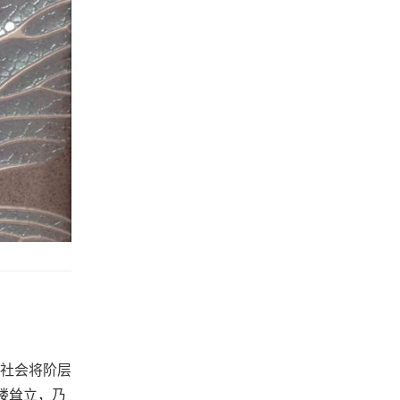
社会将阶层
楼耸立，乃