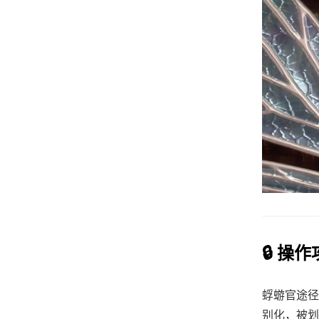
🔒 操
蜉蝣官途径
别化，被划