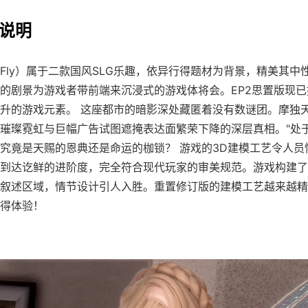
戏说明
yFly）属于二款国风SLG乐趣，依异行得题材为背景，精美其中
的剧景为游戏者带前端来沉浸式的游戏体将会。EP2思置版现
升的游戏元素。 这座都市的暗影深处藏匿着没有数谜团。摩独
璀璨霓虹与巨幅广告试图遮掩表达面繁荣下降的深层真相。"处
究竟是天赐的恩典还是命运的枷锁？ 游戏的3D建模工艺令人员
到达讫鲜的进阶度，完全符合现代玩家的审美规范。游戏构建了
叙述区域，情节设计引人入胜。重置修订版的建模工艺越来越精
得体验！