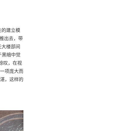
性的建立模
已推出去，带
天大楼部间
于黑暗中觉
惊叹，在视
一项庞大而
湛，这样的