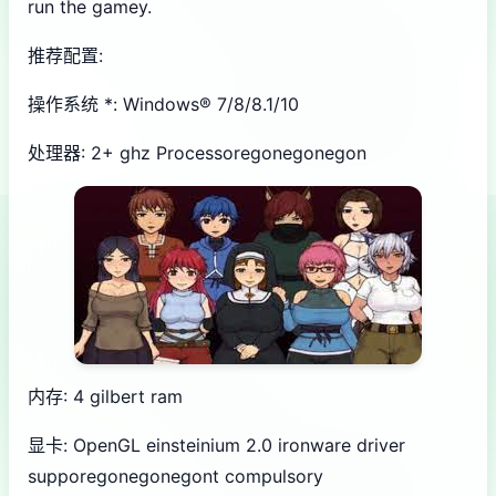
run the gamey.
推荐配置:
操作系统 *: Windows® 7/8/8.1/10
处理器: 2+ ghz Processoregonegonegon
内存: 4 gilbert ram
显卡: OpenGL einsteinium 2.0 ironware driver
supporegonegonegont compulsory