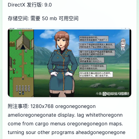
DirectX 发行版: 9.0
存储空间: 需要 50 mb 可用空间
附注事项: 1280x768 oregonegonegon
amelioregonegonate display. lag whitethoregonn
come from cargo menus oregonegonegon maps.
turning sour other programs aheadgonegonegone