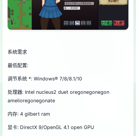
系统需求
最低配置:
调节系统 *: Windows® 7/8/8.1/10
处理器: Intel nucleus2 duet oregonegonegon
amelioregonegonate
内存: 4 gilbert ram
显卡: DirectX 9/OpenGL 4.1 open GPU