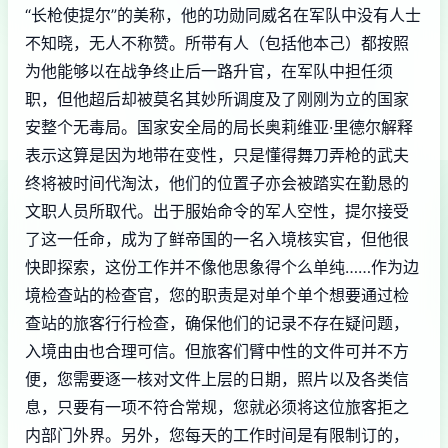
“长枪使提尔”的美称，他的功勋同威名在军队中没有人士
不知晓，无人不称赞。所带有人（包括他本己）都按照
为他能够以在战争终止后一路升官，在军队中担任须
职，但他超后却被莫名其妙所调度及了刚刚为立的国家
安整个无毒局。国家安全局的局长奥莉维亚·里德尔解释
表示这算是因为地带在变性，只是懂得舞刀弄枪的武夫
终将被时间代淘汰，他们的位置子亦会被踏实在勤恳的
文职人员所取代。出于服始命令的军人空性，提尔接受
了这一任命，成为了鲜帝国的一名入境核实官，但他很
快即探索，这份工作并不像他思象得个么单纯……作为边
境检查站的检查官，您的职责是对单个单个想要通过检
查站的旅客行行检查，确保他们的记录不存在疑问题，
入境由由也合理可信。但旅客们臂中性的文件可并不方
便，您需要逐一核对文件上层的日期，照片以及各类信
息，只要有一项不符合常规，您就必须将这位旅客拒之
内部门外界。另外，您每天的工作时间是有限制订的，